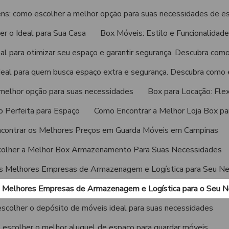
s: como escolher a melhor opção para suas necessidades de e
r o Ideal para Sua Casa
Box Móveis: Estilo e Funcionalidade
eal para otimizar seu espaço e garantir segurança. Descubra com
ideal para quem busca espaço extra e segurança. Descubra como 
 melhor opção para suas necessidades
Box para Locação: Flex
o Perfeita para Espaço
Como Encontrar a Melhor Loja Box p
contrar os Melhores Preços em Guarda Móveis em Campinas
olher a Melhor Box Armazenamento Para Suas Necessidades
s Melhores Empresas de Armazenagem e Logística para Seu Ne
 Melhores Empresas de Armazenagem e Logística para o Seu N
scolher o depósito de móveis ideal para suas necessidades
escolher o melhor aluguel de espaço para guardar móveis