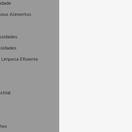
lidade
 Seus Alimentos
ssidades
ssidades
Limpeza Eficiente
strial
ntes