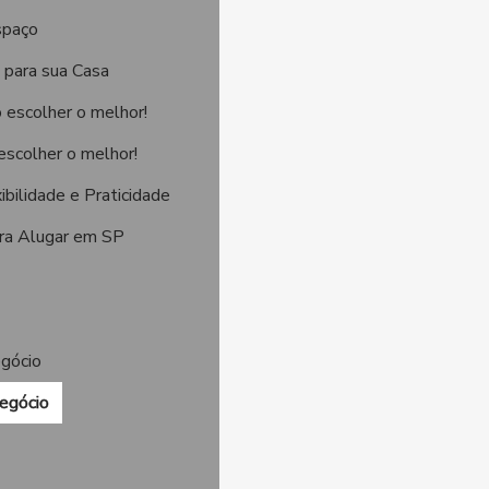
spaço
 para sua Casa
o escolher o melhor!
escolher o melhor!
ibilidade e Praticidade
ara Alugar em SP
gócio
egócio