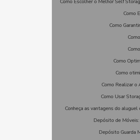
Como Escolher o Melhor Self Stora
Como E
Como Garantir
Como 
Como 
Como Optimi
Como otimi
Como Realizar o 
Como Usar Storag
Conheça as vantagens do aluguel 
Depósito de Móveis: 
Depósito Guarda M