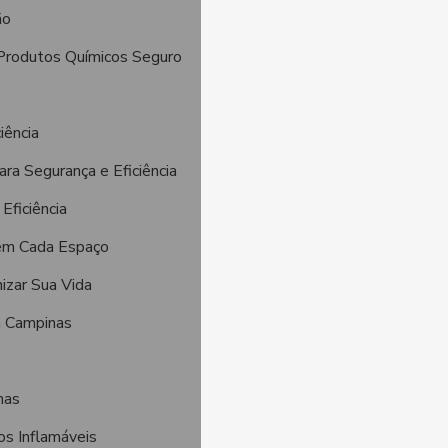
ão
rodutos Químicos Seguro
iência
a Segurança e Eficiência
Eficiência
em Cada Espaço
izar Sua Vida
m Campinas
nas
s Inflamáveis