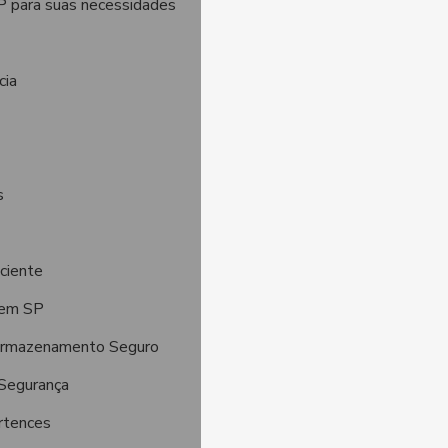
P para suas necessidades
cia
s
ciente
 em SP
Armazenamento Seguro
Segurança
rtences