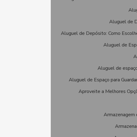
Alu
Aluguel de 
Aluguel de Depósito: Como Escolh
Aluguel de Espa
A
Aluguel de espaço
Aluguel de Espaço para Guarda
Aproveite a Melhores Opç
Armazenagem de
Armazenag