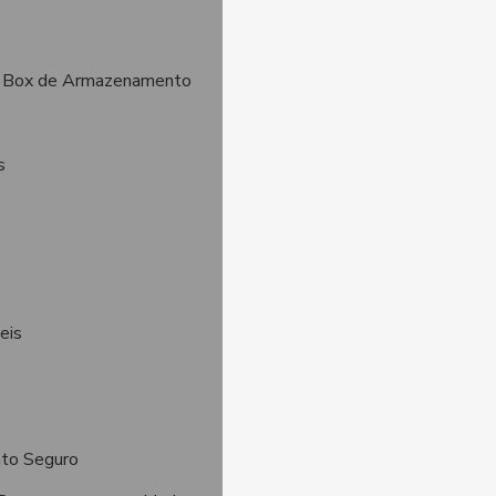
r Box de Armazenamento
s
eis
nto Seguro