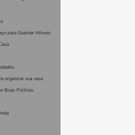
es
aço para Guardar Móveis
 Casa
sidades
a organizar sua casa
e Boas Práticas
mida