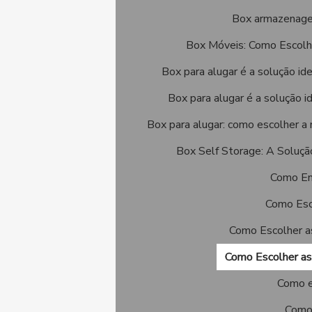
Box armazenagen
Box Móveis: Como Escolhe
Box para alugar é a solução id
Box para alugar é a solução 
Box para alugar: como escolher a
Box Self Storage: A Soluçã
Como En
Como Esc
Como Escolher a
Como Escolher as
Como e
Como 