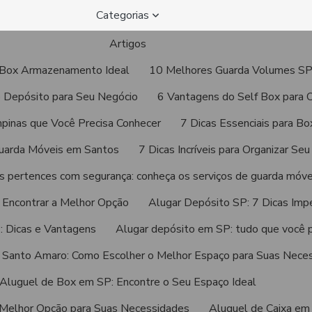
Categorias
Artigos
 o Box Armazenamento Ideal
10 Melhores Guarda Volumes SP p
 Depósito para Seu Negócio
6 Vantagens do Self Box para O
pinas que Você Precisa Conhecer
7 Dicas Essenciais para B
Guarda Móveis em Santos
7 Dicas Incríveis para Organizar Se
us pertences com segurança: conheça os serviços de guarda móv
 Encontrar a Melhor Opção
Alugar Depósito SP: 7 Dicas Impe
: Dicas e Vantagens
Alugar depósito em SP: tudo que você p
 Santo Amaro: Como Escolher o Melhor Espaço para Suas Nece
Aluguel de Box em SP: Encontre o Seu Espaço Ideal
 Melhor Opção para Suas Necessidades
Aluguel de Caixa em