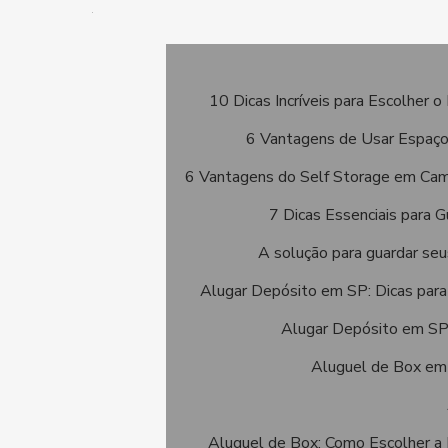
10 Dicas Incríveis para Escolher
6 Vantagens de Usar Espaço
6 Vantagens do Self Storage em Cam
7 Dicas Essenciais para 
A solução para guardar se
Alugar Depósito em SP: Dicas para
Alugar Depósito em SP
Aluguel de Box em
Aluguel de Box: Como Escolher a