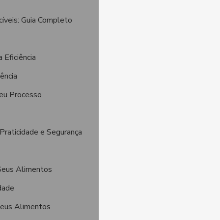
veis: Guia Completo
Eficiência
ência
eu Processo
raticidade e Segurança
 Seus Alimentos
dade
Seus Alimentos