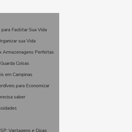
ara Facilitar Sua Vida
rganizar sua Vida
ox Armazenagens Perfeitas
u Guarda Coisas
eis em Campinas
rdíveis para Economizar
recisa saber
ssidades
 SP: Vantagens e Dicas