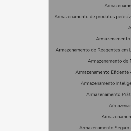
Armazenament
Armazenamento de produtos perecívei
A
Armazenamento de
Armazenamento de Reagentes em L
Armazenamento de Rea
Armazenamento Eficiente
Armazenamento Intelige
Armazenamento Práti
Armazenam
Armazenamento
Armazenamento Seguro 