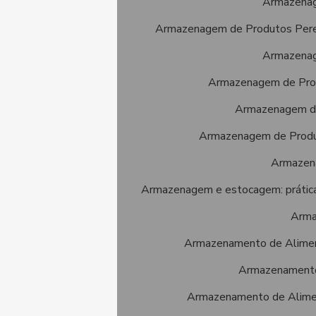
Armazenage
Armazenagem de Produtos Perecí
Armazenage
Armazenagem de Produ
Armazenagem de 
Armazenagem de Produ
Armazena
Armazenagem e estocagem: práticas 
Arma
Armazenamento de Alimento
Armazenamento 
Armazenamento de Aliment