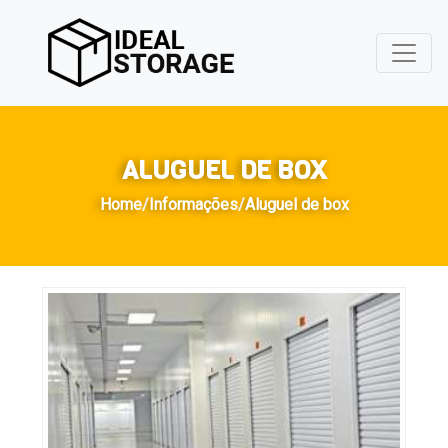
ALUGUEL DE BOX
Home
/
Informações
/
Aluguel de box