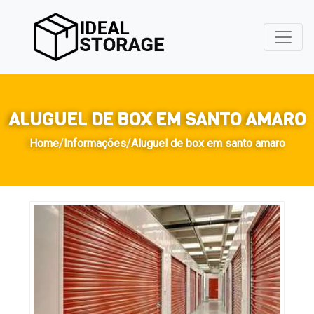
ALUGUEL DE BOX EM SANTO AMARO
Home
/
Informações
/
Aluguel de box em santo amaro