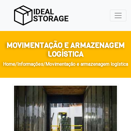
MOVIMENTAÇÃO E ARMAZENAGEM
LOGÍSTICA
Home
/
Informações
/
Movimentação e armazenagem logística