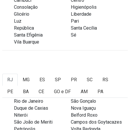
Cambuci
Centro
Consolação
Higienópolis
Glicério
Liberdade
Luz
Pari
República
Santa Cecília
Santa Efigênia
Sé
Vila Buarque
RJ
MG
ES
SP
PR
SC
RS
PE
BA
CE
GO e DF
AM
PA
Rio de Janeiro
São Gonçalo
Duque de Caxias
Nova Iguaçu
Niterói
Belford Roxo
São João de Meriti
Campos dos Goytacazes
Petrópolis
Volta Redonda