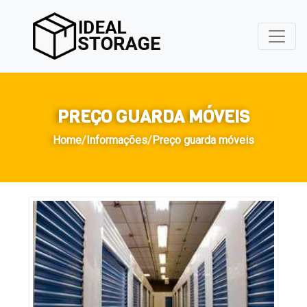
PREÇO GUARDA MÓVEIS
Home
/
Informações
/
Preço guarda móveis