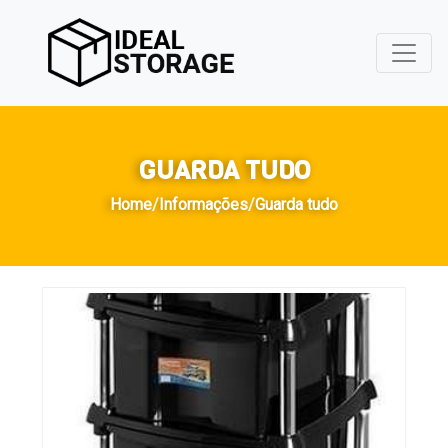
GUARDA TUDO
Home
/
Informações
/
Guarda tudo