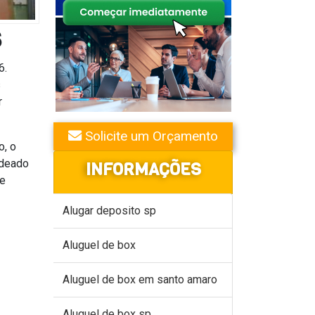
S
6.
s
r
Solicite um Orçamento
o, o
adeado
INFORMAÇÕES
de
Alugar deposito sp
Aluguel de box
Aluguel de box em santo amaro
Aluguel de box sp