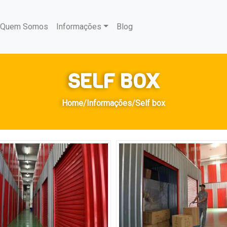
urrent)
Quem Somos
Informações
Blog
SELF BOX
Home
/
Informações
/
Self box