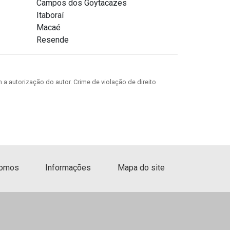
Campos dos Goytacazes
Armazenamento de produtos
Itaboraí
perecíveis
Macaé
Resende
Armazenamento de produtos
químicos
 a autorização do autor. Crime de violação de direito
Armazenamento de reagentes
em laboratório
Armazéns para guardar móveis
Box aluguel
omos
Informações
Mapa do site
Box aluguel sp
Box armazenagens
Box armazenamento