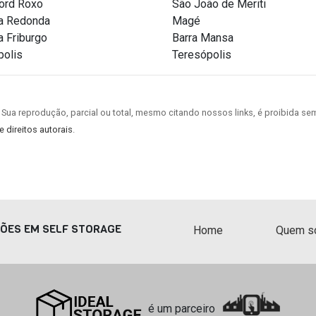
ord Roxo
São João de Meriti
ta Redonda
Magé
 Friburgo
Barra Mansa
polis
Teresópolis
 Sua reprodução, parcial ou total, mesmo citando nossos links, é proibida sem
e direitos autorais
.
ÇÕES EM SELF STORAGE
Home
Quem s
é um parceiro