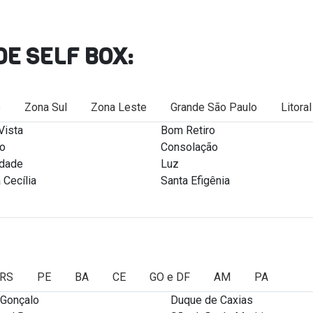
DE SELF BOX:
e
Zona Sul
Zona Leste
Grande São Paulo
Litora
Vista
Bom Retiro
ro
Consolação
rdade
Luz
 Cecília
Santa Efigênia
RS
PE
BA
CE
GO e DF
AM
PA
 Gonçalo
Duque de Caxias