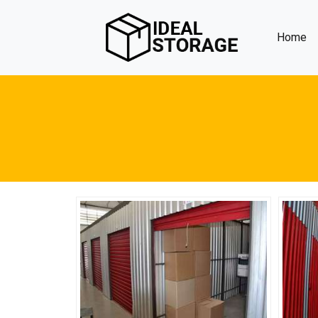
(c
Home