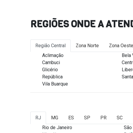
REGIÕES ONDE A ATEN
Região Central
Zona Norte
Zona Oest
Aclimação
Bela 
Cambuci
Cent
Glicério
Libe
República
Santa
Vila Buarque
RJ
MG
ES
SP
PR
SC
Rio de Janeiro
São