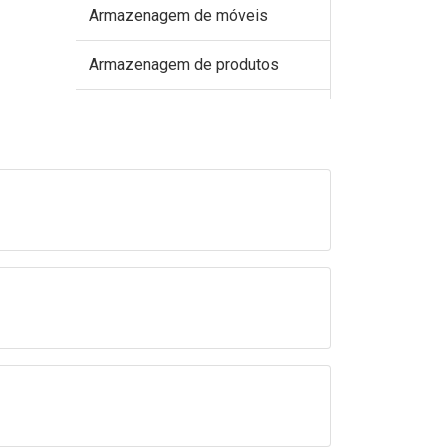
Armazenagem de móveis
Armazenagem de produtos
Armazenagem de produtos
perecíveis
Armazenagem de produtos
químicos
Armazenagem e distribuição
Armazenagem e estocagem
Armazenagem logística
Armazenamento box