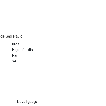
Armazenamento de alimentos
Armazenamento de alimentos
congelados
Armazenamento de alimentos
l de São Paulo
não perecíveis
Brás
Armazenamento de materiais
Higienópolis
Pari
Armazenamento de moveis em
Sé
sp
Armazenamento de produtos
de limpeza
Armazenamento de produtos
inflamáveis
Nova Iguaçu