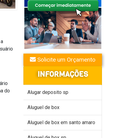
 a
suário
Solicite um Orçamento
INFORMAÇÕES
ário
ma do
Alugar deposito sp
Aluguel de box
Aluguel de box em santo amaro
Aluguel de box sp