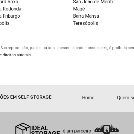
ord Roxo
São João de Meriti
ta Redonda
Magé
 Friburgo
Barra Mansa
polis
Teresópolis
 Sua reprodução, parcial ou total, mesmo citando nossos links, é proibida sem
e direitos autorais
.
ÇÕES EM SELF STORAGE
Home
Quem s
é um parceiro