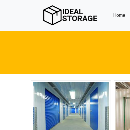
(c
Home