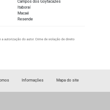
Campos dos Goytacazes
Armazenamento de produtos
Itaboraí
perecíveis
Macaé
Resende
Armazenamento de produtos
químicos
 a autorização do autor. Crime de violação de direito
Armazenamento de reagentes
em laboratório
Armazéns para guardar móveis
Box aluguel
omos
Informações
Mapa do site
Box aluguel sp
Box armazenagens
Box armazenamento