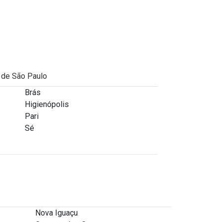
Armazenamento de alimentos
Armazenamento de alimentos
congelados
Armazenamento de alimentos
não perecíveis
l de São Paulo
Brás
Armazenamento de materiais
Higienópolis
Pari
Armazenamento de moveis em
Sé
sp
Armazenamento de produtos
de limpeza
Armazenamento de produtos
inflamáveis
Nova Iguaçu