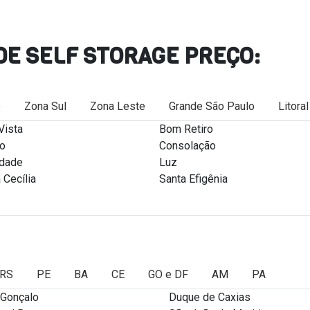
DE SELF STORAGE PREÇO:
e
Zona Sul
Zona Leste
Grande São Paulo
Litora
Vista
Bom Retiro
ro
Consolação
rdade
Luz
 Cecília
Santa Efigênia
RS
PE
BA
CE
GO e DF
AM
PA
 Gonçalo
Duque de Caxias