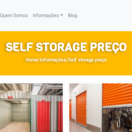
urrent)
Quem Somos
Informações
Blog
SELF STORAGE PREÇO
Home
/
Informações
/
Self storage preço