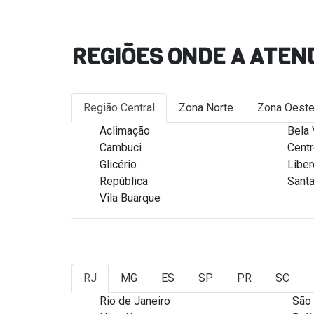
REGIÕES ONDE A ATEN
Região Central
Zona Norte
Zona Oest
Aclimação
Bela 
Cambuci
Cent
Glicério
Libe
República
Santa
Vila Buarque
RJ
MG
ES
SP
PR
SC
Rio de Janeiro
São