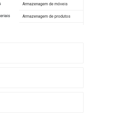
s
Armazenagem de móveis
eriais
Armazenagem de produtos
Armazenagem de produtos
perecíveis
Armazenagem de produtos
químicos
Armazenagem e distribuição
Armazenagem e estocagem
Armazenagem logística
Armazenamento box