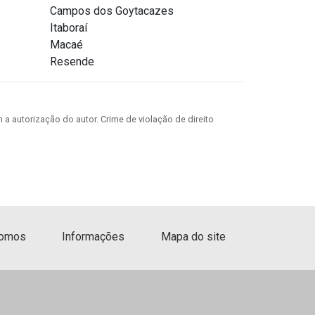
Campos dos Goytacazes
Armazenamento de produtos
Itaboraí
perecíveis
Macaé
Resende
Armazenamento de produtos
químicos
Armazenamento de reagentes
 a autorização do autor. Crime de violação de direito
em laboratório
Armazéns para guardar móveis
Box aluguel
omos
Informações
Mapa do site
Box aluguel sp
Box armazenagens
Box armazenamento