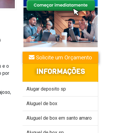
s
Solicite um Orçamento
s e o
INFORMAÇÕES
o por
Alugar deposito sp
ajoso,
Aluguel de box
Aluguel de box em santo amaro
Aluguel de box sp