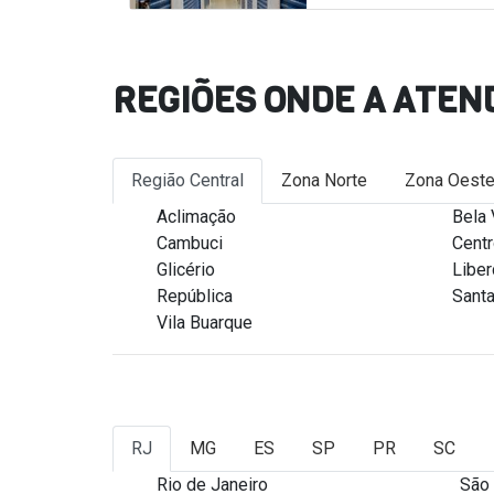
REGIÕES ONDE A ATEN
Região Central
Zona Norte
Zona Oest
Aclimação
Bela 
Cambuci
Cent
Glicério
Libe
República
Santa
Vila Buarque
RJ
MG
ES
SP
PR
SC
Rio de Janeiro
São