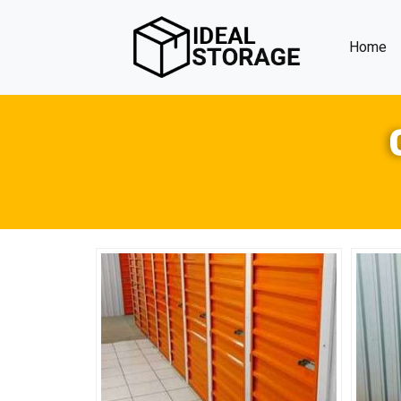
(c
Home