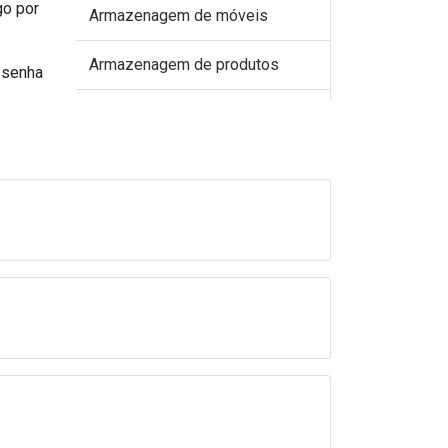
go por
Armazenagem de móveis
Armazenagem de produtos
 senha
Armazenagem de produtos
perecíveis
Armazenagem de produtos
químicos
Armazenagem e distribuição
Armazenagem e estocagem
Armazenagem logística
Armazenamento box