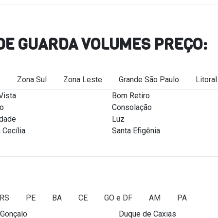
DE GUARDA VOLUMES PREÇO:
e
Zona Sul
Zona Leste
Grande São Paulo
Litora
Vista
Bom Retiro
ro
Consolação
rdade
Luz
 Cecília
Santa Efigênia
RS
PE
BA
CE
GO e DF
AM
PA
 Gonçalo
Duque de Caxias