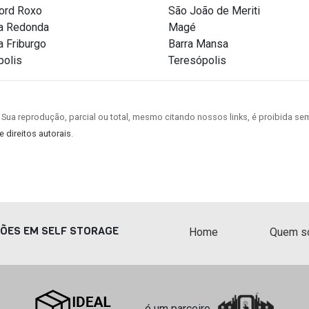
ord Roxo
São João de Meriti
ta Redonda
Magé
 Friburgo
Barra Mansa
polis
Teresópolis
 Sua reprodução, parcial ou total, mesmo citando nossos links, é proibida sem
e direitos autorais
.
ÇÕES EM SELF STORAGE
Home
Quem s
é um parceiro