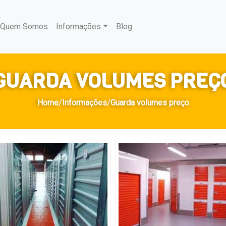
urrent)
Quem Somos
Informações
Blog
GUARDA VOLUMES PREÇ
Home
/
Informações
/
Guarda volumes preço